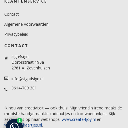
KLANTENSERVICE
Contact
Algemene voorwaarden
Privacybeleid
CONTACT
sign4sign
Dorpsstraat 190a
2761 AJ Zevenhuizen
info@sign4sign.nl
0614-789 381
Ik hou van creativiteit — ook thuis! Mijn vriendin Irene maakt de
mooiste handgemaakte cadeautjes en trouwbedankjes. Kijk
zeker eens op haar webshops:
www.create4joy.nl
en
www.labelkaartjes.nl
.