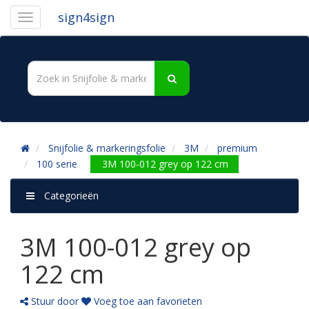
sign4sign
Snijfolie & markeringsfolie
3M
premium
100 serie
3M 100-012 grey op 122 cm
Categorieën
3M 100-012 grey op
122 cm
Stuur door
Voeg toe aan favorieten