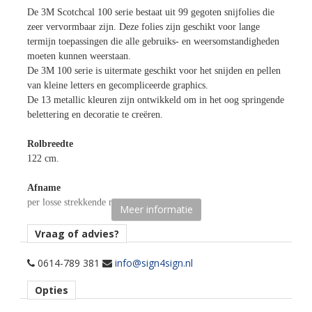
De 3M Scotchcal 100 serie bestaat uit 99 gegoten snijfolies die
zeer vervormbaar zijn. Deze folies zijn geschikt voor lange
termijn toepassingen die alle gebruiks- en weersomstandigheden
moeten kunnen weerstaan.
De 3M 100 serie is uitermate geschikt voor het snijden en pellen
van kleine letters en gecompliceerde graphics.
De 13 metallic kleuren zijn ontwikkeld om in het oog springende
belettering en decoratie te creëren.
Rolbreedte
122 cm.
Afname
per losse strekkende meter.
Meer informatie
Materiaaltype
Vraag of advies?
opaak gekleurde snijfolie.
0614-789 381
info@sign4sign.nl
kenmerk belijming
Opties
permanent, transparant, solvent.