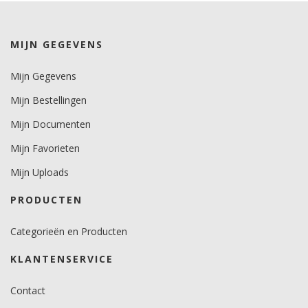
Levensduurverwachting
wit/zwart 10 jaar.
kleuren 8 jaar.
MIJN GEGEVENS
Metallics 4 jaar.
Mijn Gegevens
Brandcertificaat
ja.
Mijn Bestellingen
Mijn Documenten
Mijn Favorieten
Mijn Uploads
PRODUCTEN
Categorieën en Producten
KLANTENSERVICE
Contact