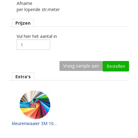
Afname
Ondergrond
per lopende str.meter
vlak, gebogen.
Prijzen
Dikte
50 mu / 65 mu.
Vul hier het aantal in
Kleefkracht (N/25mm)
25.
Rugpapier
gecoat kraft papier
Extra's
Maximale krimp (mm)
0,15
Minimale aanbrengstemperatuur (°C)
4
Temperatuurbereik (°C)
kleurenwaaier 3M 100 serie
-40 tot +110