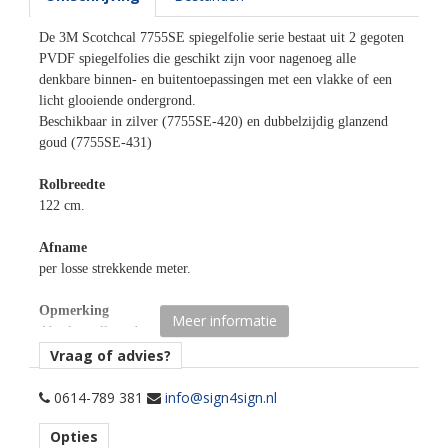
De 3M Scotchcal 7755SE spiegelfolie serie bestaat uit 2 gegoten
PVDF spiegelfolies die geschikt zijn voor nagenoeg alle
denkbare binnen- en buitentoepassingen met een vlakke of een
licht glooiende ondergrond.
Beschikbaar in zilver (7755SE-420) en dubbelzijdig glanzend
goud (7755SE-431)
Rolbreedte
122 cm.
Afname
per losse strekkende meter.
Opmerking
Meer informatie
Absoluut alleen droog plakken!
Vraag of advies?
Materiaaltype
0614-789 381
info@sign4sign.nl
spiegelfolies.
Opties