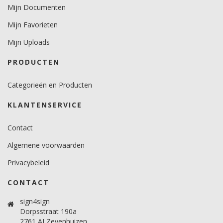
Temperatuurbereik (°C)
Mijn Documenten
-29 tot +80.
Mijn Favorieten
Levensduurverwachting
Mijn Uploads
7 jaar buiten / 12 jaar binnen.
PRODUCTEN
Categorieën en Producten
KLANTENSERVICE
Contact
Algemene voorwaarden
Privacybeleid
CONTACT
sign4sign
Dorpsstraat 190a
2761 AJ Zevenhuizen