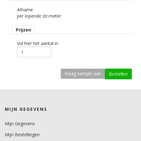
kenmerk belijming
Afname
permanent, transparant, solvent.
per lopende str.meter
Ondergrond
Prijzen
vlak, licht gebogen.
Dikte
Vul hier het aantal in
80 mu (silver) en 110 mu (gold)
kleefkracht (N/25mm)
15.
Rugpapier
Polyester film.
Maximale krimp (mm)
MIJN GEGEVENS
0,4.
Minimale aanbrengstemperatuur (°C)
Mijn Gegevens
4.
Mijn Bestellingen