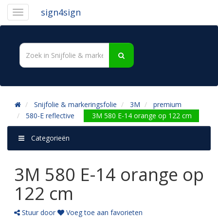
sign4sign
Snijfolie & markeringsfolie
3M
premium
580-E reflective
3M 580 E-14 orange op 122 cm
Categorieën
3M 580 E-14 orange op
122 cm
Stuur door
Voeg toe aan favorieten