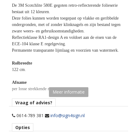
De 3M Scotchlite 580E gegoten retro-reflecterende folieserie
bestaat uit 12 kleuren.
Deze folies kunnen worden toegepast op vlakke en geribbelde
ondergronden, met of zonder klinknagels en zijn bestand tegen
zware weers- en gebruiksomstandigheden.
Reflectieklasse RA1-design A en voldoet aan de eisen van de
ECE-104 klasse E regelgeving.
Permanente transparante lijmlaag en voorzien van watermerk.
Rolbreedte
122 cm.
Afname
per losse strekkende meter.
Meer informatie
Vraag of advies?
Materiaaltype
0614-789 381
info@sign4sign.nl
retro-reflecterend.
Opties
kenmerk belijming