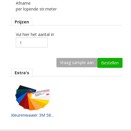
Afname
permanent, transparant, solvent.
per lopende str.meter
Ondergrond
Prijzen
vlak, licht gebogen.
Dikte
Vul hier het aantal in
180 mu.
Kleefkracht (N/25mm)
19.
Rugpapier
Extra's
PE gecoat papier
Maximale krimp (mm)
0,4.
Minimale aanbrengtemperatuur (°C)
13.
kleurenwaaier 3M 580 E serie
Temperatuurbereik (°C)