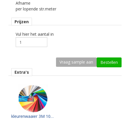
Afname
Ondergrond
per lopende str.meter
vlak, gebogen.
Prijzen
Dikte
50 mu / 65 mu.
Vul hier het aantal in
Kleefkracht (N/25mm)
25.
Rugpapier
gecoat kraft papier
Extra's
Maximale krimp (mm)
0,15
Minimale aanbrengstemperatuur (°C)
4
Temperatuurbereik (°C)
kleurenwaaier 3M 100 serie
-40 tot +110