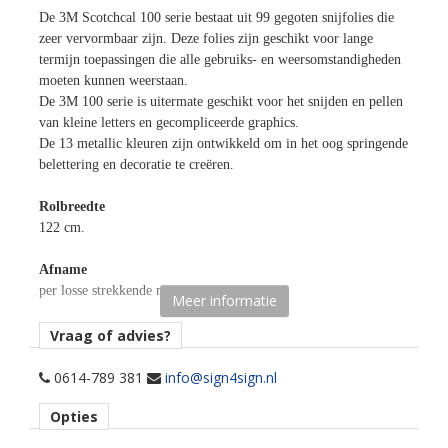
De 3M Scotchcal 100 serie bestaat uit 99 gegoten snijfolies die
zeer vervormbaar zijn. Deze folies zijn geschikt voor lange
termijn toepassingen die alle gebruiks- en weersomstandigheden
moeten kunnen weerstaan.
De 3M 100 serie is uitermate geschikt voor het snijden en pellen
van kleine letters en gecompliceerde graphics.
De 13 metallic kleuren zijn ontwikkeld om in het oog springende
belettering en decoratie te creëren.
Rolbreedte
122 cm.
Afname
per losse strekkende meter.
Meer informatie
Materiaaltype
Vraag of advies?
opaak gekleurde snijfolie.
0614-789 381
info@sign4sign.nl
kenmerk belijming
Opties
permanent, transparant, solvent.