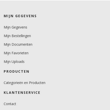
Levensduurverwachting
wit/zwart 10 jaar.
kleuren 8 jaar.
MIJN GEGEVENS
Metallics 4 jaar.
Mijn Gegevens
Brandcertificaat
ja.
Mijn Bestellingen
Mijn Documenten
Mijn Favorieten
Mijn Uploads
PRODUCTEN
Categorieën en Producten
KLANTENSERVICE
Contact