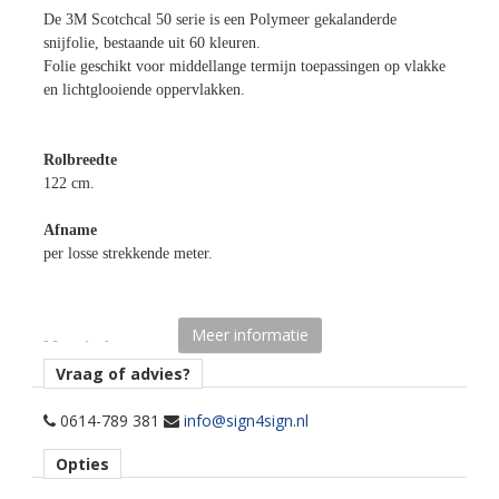
De 3M Scotchcal 50 serie is een Polymeer gekalanderde
snijfolie, bestaande uit 60 kleuren.
Folie geschikt voor middellange termijn toepassingen op vlakke
en lichtglooiende oppervlakken.
Rolbreedte
122 cm.
Afname
per losse strekkende meter.
Meer informatie
Materiaaltype
opaak gekleurde snijfolie.
Vraag of advies?
kenmerk belijming
0614-789 381
info@sign4sign.nl
permanent, transparant, solvent.
Opties
Ondergrond