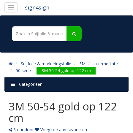
sign4sign
Snijfolie & markeringsfolie
3M
intermediate
50 serie
3M 50-54 gold op 122 cm
Categorieën
3M 50-54 gold op 122
cm
Stuur door
Voeg toe aan favorieten