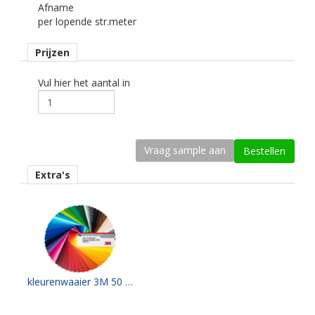
Afname
vlak, licht gebogen.
per lopende str.meter
Dikte
Prijzen
75 mu.
Kleefkracht (N/25mm)
Vul hier het aantal in
14.
Rugpapier
gecoat kraft papier
Maximale krimp (mm)
Extra's
0,4.
Minimale aanbrengstemperatuur (°C)
8.
Temperatuurbereik (°C)
-40 tot +80.
kleurenwaaier 3M 50 serie
Levensduurverwachting