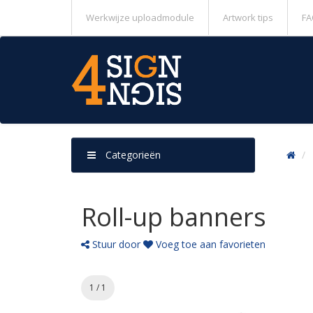
Werkwijze uploadmodule
Artwork tips
FA
Categorieën
Roll-up banners
Stuur door
Voeg toe aan favorieten
1 / 1