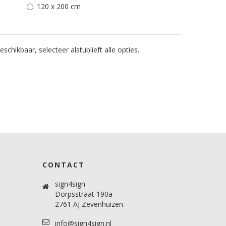
120 x 200 cm
schikbaar, selecteer alstublieft alle opties.
CONTACT
sign4sign
Dorpsstraat 190a
2761 AJ Zevenhuizen
info@sign4sign.nl