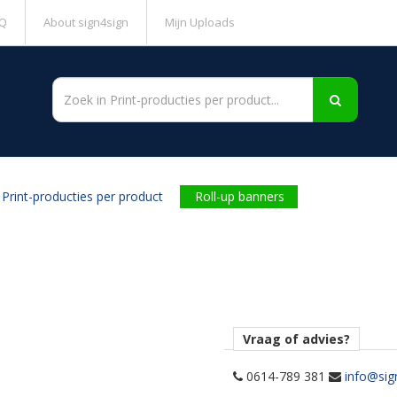
Q
About sign4sign
Mijn Uploads
Print-producties per product
Roll-up banners
Vraag of advies?
0614-789 381
info@sig