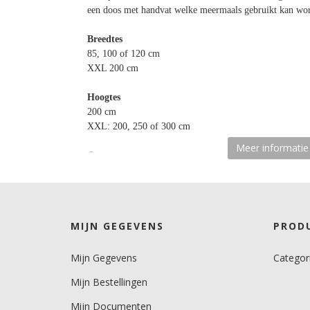
een doos met handvat welke meermaals gebruikt kan wo
Breedtes
85, 100 of 120 cm
XXL 200 cm
Hoogtes
200 cm
XXL: 200, 250 of 300 cm
Meer informatie
Cassette
Roll up Budget en Roll up XXL: twee uitschuifbare voe
Roll up Premium: één uitschuifbare voet
Roll up Deluxe: geen uitschuifbare voeten
MIJN GEGEVENS
PROD
Gewicht
Roll up Budget: 2,5 - 3,7 kg
Mijn Gegevens
Categor
Roll up Premium: 3,1 - 3,6 kg
Roll up Deluxe: 6 - 8 kg
Mijn Bestellingen
Roll up XXL: 14 kg
Mijn Documenten