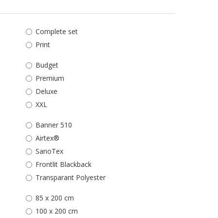
Complete set
Print
Budget
Premium
Deluxe
XXL
Banner 510
Airtex®
SanoTex
Frontlit Blackback
Transparant Polyester
85 x 200 cm
100 x 200 cm