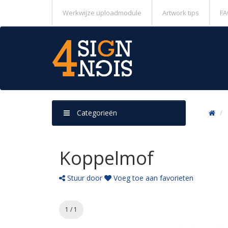
Werkwijze uploadmodule
Artwork tips
FA
Categorieën
Koppelmof
Stuur door
Voeg toe aan favorieten
1 / 1