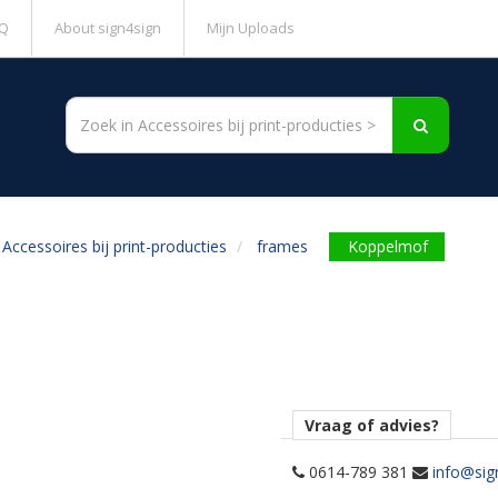
Q
About sign4sign
Mijn Uploads
Accessoires bij print-producties
frames
Koppelmof
Vraag of advies?
0614-789 381
info@sig