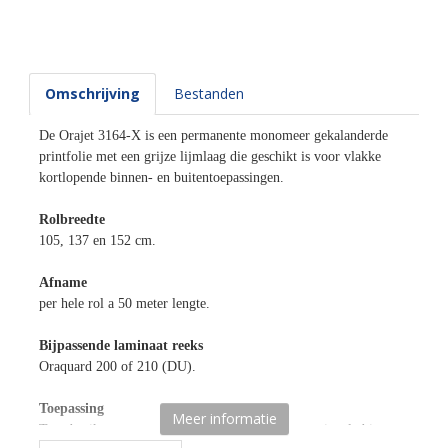
Omschrijving
Bestanden
De Orajet 3164-X is een permanente monomeer gekalanderde
printfolie met een grijze lijmlaag die geschikt is voor vlakke
kortlopende binnen- en buitentoepassingen.
Rolbreedte
105, 137 en 152 cm.
Afname
per hele rol a 50 meter lengte.
Bijpassende laminaat reeks
Oraquard 200 of 210 (DU).
Toepassing
Meer informatie
Te gebruiken voor nagenoeg alle denkbare promotionele binnen-