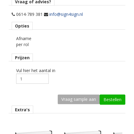
en buitentoepassingen op een vlakke ondergrond.
Vraag of advies?
Opmerking
0614-789 381
info@sign4sign.nl
Alleen droog plakken!
Opties
Materiaaltype
Afname
printmedia monomeer.
per rol
kenmerk belijming
Prijzen
permanent, grijs, watergebaseerd.
kleur type
Vul hier het aantal in
wit mat.
geschikte printtechniek
eco-solvent, latex, uv.
Ondergrond
Extra's
vlak.
Dikte
100 mu.