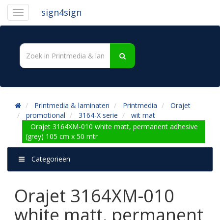
sign4sign
Printmedia & laminaten
Printmedia
Orajet
promotional
3164-X serie
wit mat
Orajet 3164XM-010 white matt, permanent adhesive
(grey) 105 cm x 50 mtr
Categorieën
Orajet 3164XM-010
white matt, permanent