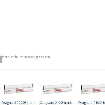
binnen- en buitentoepassingen op een
Oraguard 200SG transparent semi-gloss, permanent adhesive (clear) 105 cm x 50 mtr
Oraguard 210G transparent gloss, permanent adhesive (clear) 105 cm x 50 mtr