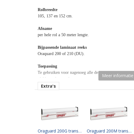
Rolbreedte
105, 137 en 152 cm.
Afname
per hele rol a 50 meter lengte.
Bijpassende laminaat reeks
Oraquard 200 of 210 (DU).
Toepassing
Te gebruiken voor nagenoeg alle denkbare promotionele 
Meer informatie
vlakke ondergrond.
Extra's
Opmerking
Alleen droog plakken!
Materiaaltype
printmedia monomeer.
kenmerk belijming
Oraguard 200G transparent gloss, permanent adhesive (clear) 105 cm x 50 mtr
Oraguard 200M transparent matt, permanent adhesive (clear) 105 cm x 50 mtr