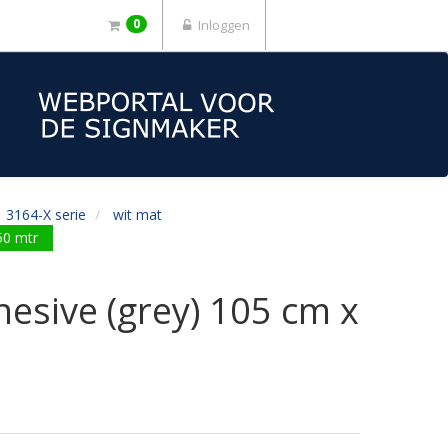
0
Inloggen
3164-X serie
wit mat
50 mtr
esive (grey) 105 cm x