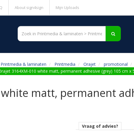
Q
About sign4sign
Mijn Uploads
Printmedia & laminaten
Printmedia
Orajet
promotional
Orajet 3164XM-010 white matt, permanent adhesive (grey) 105 cm x 
white matt, permanent adh
Vraag of advies?