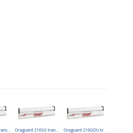
Oraguard 210M transparent matt, permanent adhesive (clear) 105 cm x 50 mtr
Oraguard 210SG transparent semi-gloss, permanent adhesive (clear) 105 cm x 50 mtr
Oraguard 210GDU transparent gloss, permanent adhesive (clear) 105 cm x 50 mtr