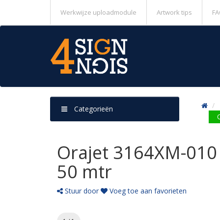
Werkwijze uploadmodule
Artwork tips
FA
Categorieën
Orajet 3164XM-010 
50 mtr
Stuur door
Voeg toe aan favorieten