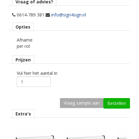
Vraag of advies?
Materiaaltype
printmedia Translucent.
0614-789 381
info@sign4sign.nl
Opties
Kenmerk belijming
permanent, transparant, solvent gebaseerd.
Afname
per rol
Kleur type
wit zijdeglans.
Prijzen
Geschikte printtechniek
eco-solvent, latex, uv.
Vul hier het aantal in
Ondergrond
vlak, licht gebogen.
Dikte
80 mu.
Extra's
Kleefkracht (N/25mm)
18.