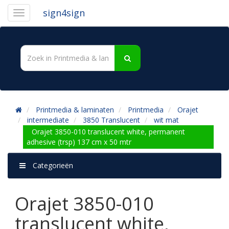
sign4sign
Printmedia & laminaten
Printmedia
Orajet
intermediate
3850 Translucent
wit mat
Orajet 3850-010 translucent white, permanent
adhesive (trsp) 137 cm x 50 mtr
Categorieën
Orajet 3850-010
translucent white,