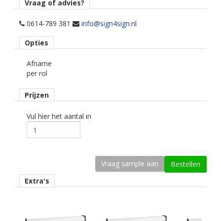
ondergrond.
Vraag of advies?
Materiaaltype
0614-789 381
info@sign4sign.nl
printmedia intermediate.
Opties
Kenmerk belijming
Afname
permanent, transparant, solvent gebaseerd.
per rol
Kleur type
Prijzen
transparant glans.
Geschikte printtechniek
Vul hier het aantal in
eco-solvent, latex, uv.
Ondergrond
vlak, licht gebogen.
Dikte
Extra's
70 mu.
Kleefkracht (N/25mm)
18.