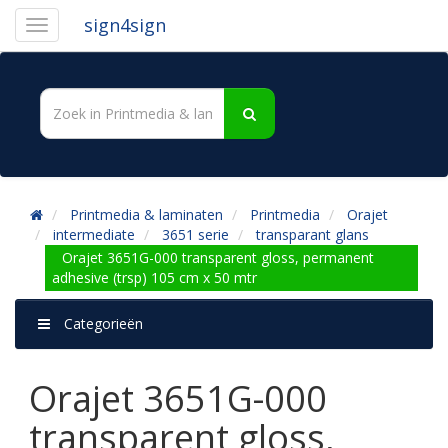
sign4sign
Printmedia & laminaten
Printmedia
Orajet
intermediate
3651 serie
transparant glans
Orajet 3651G-000 transparent gloss, permanent
adhesive (trsp) 105 cm x 50 mtr
Categorieën
Orajet 3651G-000
transparent gloss,