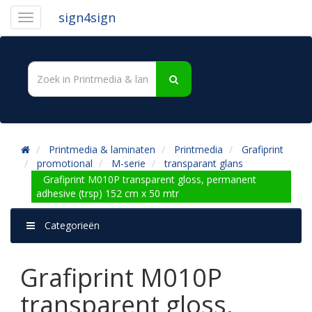
sign4sign
Printmedia & laminaten
Printmedia
Grafiprint
promotional
M-serie
transparant glans
Grafiprint M010P transparent gloss, permanent
adhesive (trsp) 152 cm x 50 mtr
Categorieën
Grafiprint M010P
transparent gloss,