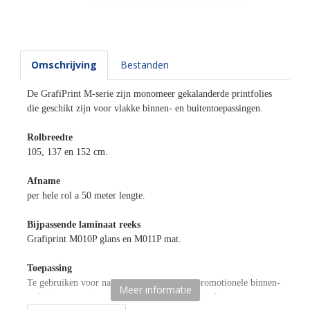
Omschrijving
Bestanden
De GrafiPrint M-serie zijn monomeer gekalanderde printfolies
die geschikt zijn voor vlakke binnen- en buitentoepassingen.
Rolbreedte
105, 137 en 152 cm.
Afname
per hele rol a 50 meter lengte.
Bijpassende laminaat reeks
Grafiprint M010P glans en M011P mat.
Toepassing
Te gebruiken voor nagenoeg alle denkbare promotionele binnen-
Meer informatie
en buitentoepassingen op een vlakke ondergrond.