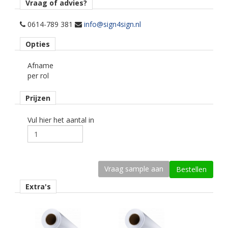
Vraag of advies?
Opmerking
Alleen droog plakken!
0614-789 381
info@sign4sign.nl
Opties
Materiaaltype
printmedia monomeer.
Afname
per rol
Kenmerk belijming
permanent, transparant, watergebaseerd.
Prijzen
Kleur type
transparant glans.
Vul hier het aantal in
Geschikte printtechniek
eco-solvent, latex, uv.
Ondergrond
vlak.
Extra's
Dikte
80 mu.