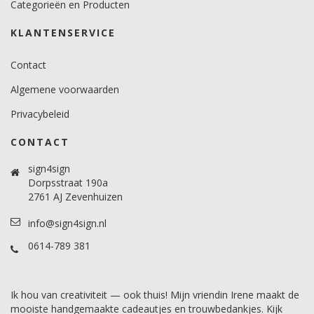
Categorieën en Producten
Levensduurverwachting
5 jaar. (buiten)
KLANTENSERVICE
Brandveiligheidscertificaat
Contact
Ja.
Algemene voorwaarden
Privacybeleid
CONTACT
sign4sign
Dorpsstraat 190a
2761 AJ Zevenhuizen
info@sign4sign.nl
0614-789 381
Ik hou van creativiteit — ook thuis! Mijn vriendin Irene maakt de
mooiste handgemaakte cadeautjes en trouwbedankjes. Kijk