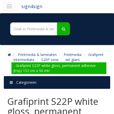
sign4sign
Printmedia & laminaten
Printmedia
Grafiprint
intermediate
S20P serie
wit glans
Grafiprint S22P white gloss, permanent adhesive
(trsp) 152 cm x 50 mtr
Categorieën
Grafiprint S22P white
gloss, permanent