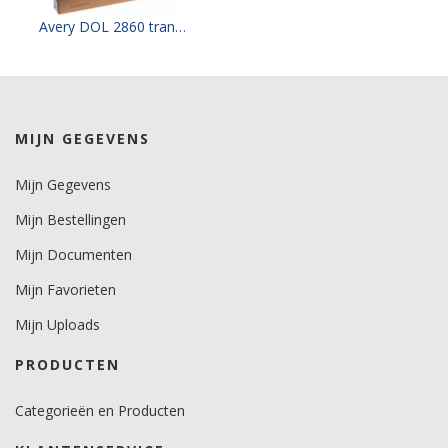
80 mu.
Avery DOL 2860 transparent gloss, permanent adhesive (clear) 106 cm x 50 mtr
kleefkracht (N/1000mm)
750.
Rugpapier
MIJN GEGEVENS
gecoat kraft papier.
Mijn Gegevens
Maximale krimp (mm)
0,3.
Mijn Bestellingen
Minimale aanbrengstemperatuur (°C)
Mijn Documenten
10.
Mijn Favorieten
Temperatuurbereik (°C)
Mijn Uploads
-40 tot +80.
PRODUCTEN
Levensduurverwachting
7 jaar. (buiten)
Categorieën en Producten