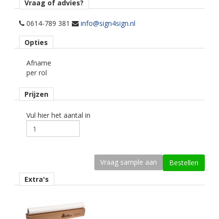
Vraag of advies?
Toepassing
Te gebruiken voor nagenoeg alle denkbare binnen- en
0614-789 381
info@sign4sign.nl
buitentoepassingen op een vlakke en/of licht glooiende
Opties
ondergrond.
Afname
Materiaaltype
per rol
printmedia Polymeer.
Prijzen
kenmerk belijming
permanent, transparant, watergebaseerd.
Vul hier het aantal in
kleur type
wit glans.
geschikte printtechniek
eco-solvent, latex, uv.
Extra's
Ondergrond
vlak en licht glooiend.
Dikte