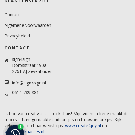
KLANTENSERVICE
Contact
Algemene voorwaarden
Privacybeleid
CONTACT
sign4sign
Dorpsstraat 190a
2761 AJ Zevenhuizen
info@sign4sign.nl
0614-789 381
Ik hou van creativiteit — ook thuis! Mijn vriendin Irene maakt de
mooiste handgemaakte cadeautjes en trouwbedankjes. Kijk
zeker eens op haar webshops:
www.create4joy.nl
en
www.labelkaartjes.nl
.