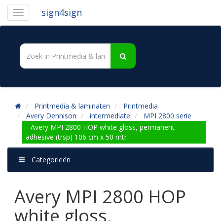
sign4sign
Printmedia & laminaten
Printmedia
Avery Dennison
intermediate
MPI 2800 serie
Avery MPI 2800 HOP white gloss, permanent
adhesive (trsp) 106 cm x 50 mtr
Categorieën
Avery MPI 2800 HOP
white gloss,