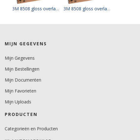
80 mu.
3M 8508 gloss overlaminate op 137 cm x 50 mtr
3M 8508 gloss overlaminate op 152 cm x 50 mtr
kleefkracht (N/25mm)
13,5.
Rugpapier
MIJN GEGEVENS
PE gecoat papier.
Mijn Gegevens
Maximale krimp (mm)
0,4.
Mijn Bestellingen
Minimale aanbrengstemperatuur (°C)
Mijn Documenten
4.
Mijn Favorieten
Temperatuurbereik (°C)
Mijn Uploads
-50 tot +90.
PRODUCTEN
Levensduurverwachting
6 jaar. (buiten)
Categorieën en Producten