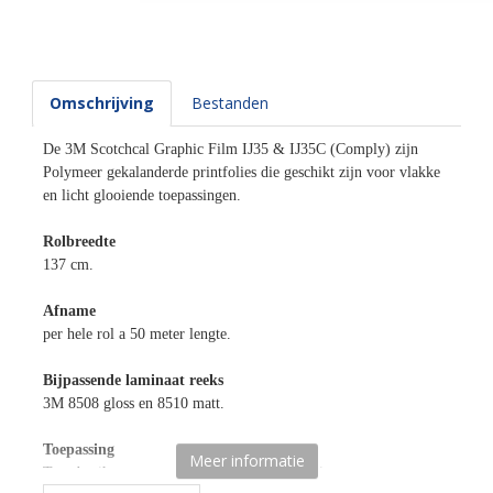
Omschrijving
Bestanden
De 3M Scotchcal Graphic Film IJ35 & IJ35C (Comply) zijn
Polymeer gekalanderde printfolies die geschikt zijn voor vlakke
en licht glooiende toepassingen.
Rolbreedte
137 cm.
Afname
per hele rol a 50 meter lengte.
Bijpassende laminaat reeks
3M 8508 gloss en 8510 matt.
Toepassing
Meer informatie
Te gebruiken voor nagenoeg alle denkbare binnen- en