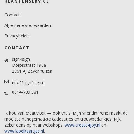
KLANTENSERVICE
Contact
Algemene voorwaarden
Privacybeleid
CONTACT
sign4sign
Dorpsstraat 190a
2761 AJ Zevenhuizen
info@sign4sign.nl
0614-789 381
Ik hou van creativiteit — ook thuis! Mijn vriendin Irene maakt de
mooiste handgemaakte cadeautjes en trouwbedankjes. Kijk
zeker eens op haar webshops:
www.create4joy.nl
en
www.labelkaartjes.nl
.