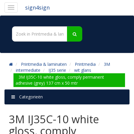
sign4sign
Printmedia & laminaten
Printmedia
3M
intermediate
IJ35 serie
wit glans
3M IJ35C-10 white gloss, comply permanent
adhesive (grey) 137 cm x 50 mtr
Categorieën
3M IJ35C-10 white
gloss, comply