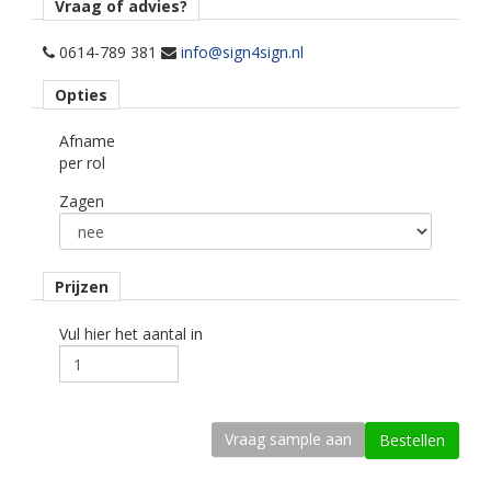
Opmerking
Vraag of advies?
Bij eventueel buitengebruik is de antislip, omwille van
watergladheid niet gegarandeerd!
0614-789 381
info@sign4sign.nl
Opties
Materiaaltype
vloerlaminaat monomeer.
Afname
per rol
Kleur type
transparant mat.
Zagen
Ondergrond
vlak.
Prijzen
Dikte
170 mu.
Vul hier het aantal in
Kleefkracht (N/25mm)
12.
Rugpapier
gecoat kraft papier.