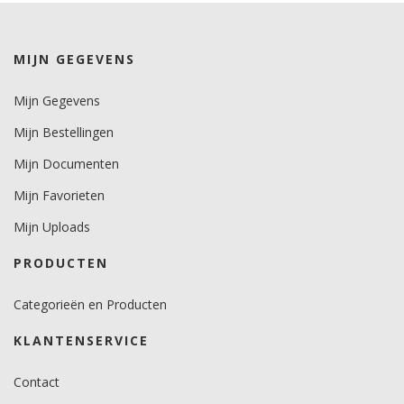
Minimale aanbrengstemperatuur (°C)
8.
MIJN GEGEVENS
Temperatuurbereik (°C)
-40 tot +80.
Mijn Gegevens
Levensduurverwachting
Mijn Bestellingen
6 maanden. (buiten)
Mijn Documenten
Mijn Favorieten
Mijn Uploads
PRODUCTEN
Categorieën en Producten
KLANTENSERVICE
Contact