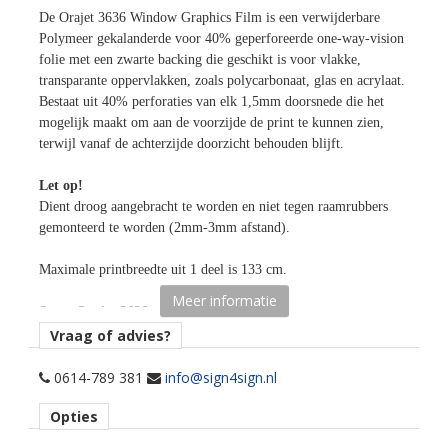
De Orajet 3636 Window Graphics Film is een verwijderbare
Polymeer gekalanderde voor 40% geperforeerde one-way-vision
folie met een zwarte backing die geschikt is voor vlakke,
transparante oppervlakken, zoals polycarbonaat, glas en acrylaat.
Bestaat uit 40% perforaties van elk 1,5mm doorsnede die het
mogelijk maakt om aan de voorzijde de print te kunnen zien,
terwijl vanaf de achterzijde doorzicht behouden blijft.
Let op!
Dient droog aangebracht te worden en niet tegen raamrubbers
gemonteerd te worden (2mm-3mm afstand).
Maximale printbreedte uit 1 deel is 133 cm.
Meer informatie
Specs Orajet 3636 window graphics:
Vraag of advies?
Materiaal
Polymeer window graphics vinyl.
0614-789 381
info@sign4sign.nl
Opties
Dikte
140 mu