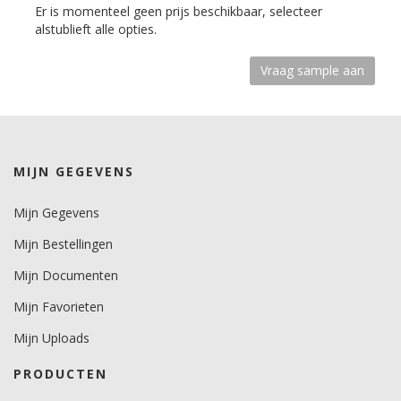
Tip, houd er rekening mee dat de prints minder krachtig zijn
Er is momenteel geen prijs beschikbaar, selecteer
door de open gaatjesstructuur.
alstublieft alle opties.
Breng extra contrast in jouw ontwerp voor een perfect
eindresultaat en vermijd kleine teksten en/of details.
MIJN GEGEVENS
Mijn Gegevens
Mijn Bestellingen
Mijn Documenten
Mijn Favorieten
Mijn Uploads
PRODUCTEN