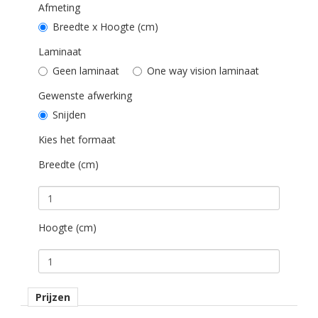
Afmeting
PVC vrij
Breedte x Hoogte (cm)
Nee
Laminaat
Brandveiligheidscertificaat
Geen laminaat
One way vision laminaat
Nee
Gewenste afwerking
Bijpassend laminaat
Snijden
Oraguard 297GF glans
Kies het formaat
Printtechniek
Breedte (cm)
Latex
Maximale printbreedte uit 1 deel
148 cm
Hoogte (cm)
Extra
Minimale afmeting is 3 x 3 cm.
Minimale afname voor dit product is 0.50 m2
Window graphics voor korte looptijd.
Prijzen
Droog plakken.