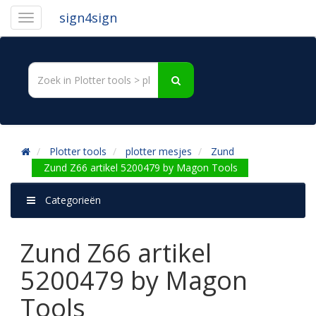
sign4sign
Plotter tools
plotter mesjes
Zund
Zund Z66 artikel 5200479 by Magon Tools
Categorieën
Zund Z66 artikel
5200479 by Magon
Tools