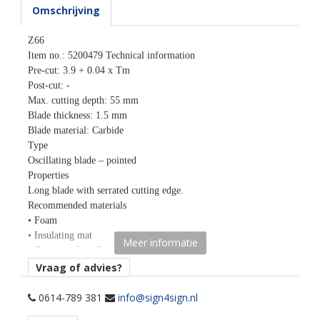
Omschrijving
Z66
Item no.: 5200479 Technical information
Pre-cut: 3.9 + 0.04 x Tm
Post-cut: -
Max. cutting depth: 55 mm
Blade thickness: 1.5 mm
Blade material: Carbide
Type
Oscillating blade – pointed
Properties
Long blade with serrated cutting edge.
Recommended materials
• Foam
• Insulating mat
Meer informatie
• Corrugated cardboard – special flute
design
Vraag of advies?
0614-789 381
info@sign4sign.nl