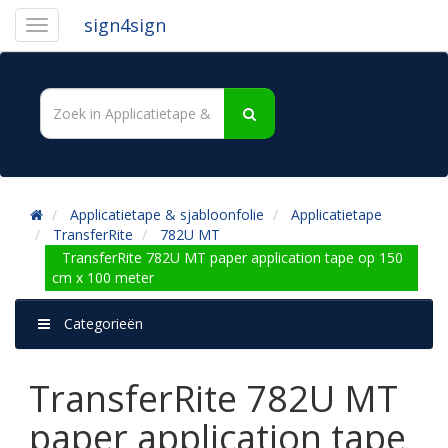
sign4sign
Applicatietape & sjabloonfolie
Applicatietape
TransferRite
782U MT
TransferRite 782U MT paper application tape op 150
cm x 100 meter
Categorieën
TransferRite 782U MT
paper application tape