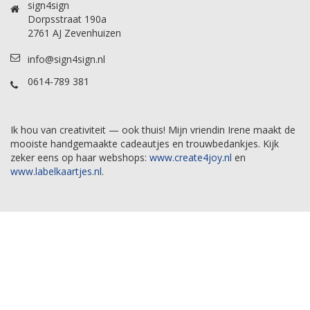
sign4sign
Dorpsstraat 190a
2761 AJ Zevenhuizen
info@sign4sign.nl
0614-789 381
Ik hou van creativiteit — ook thuis! Mijn vriendin Irene maakt de
mooiste handgemaakte cadeautjes en trouwbedankjes. Kijk
zeker eens op haar webshops:
www.create4joy.nl
en
www.labelkaartjes.nl
.