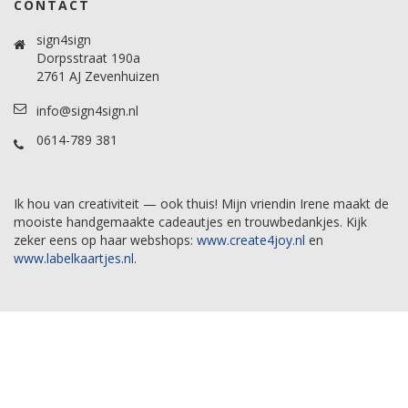
CONTACT
sign4sign
Dorpsstraat 190a
2761 AJ Zevenhuizen
info@sign4sign.nl
0614-789 381
Ik hou van creativiteit — ook thuis! Mijn vriendin Irene maakt de
mooiste handgemaakte cadeautjes en trouwbedankjes. Kijk
zeker eens op haar webshops:
www.create4joy.nl
en
www.labelkaartjes.nl
.