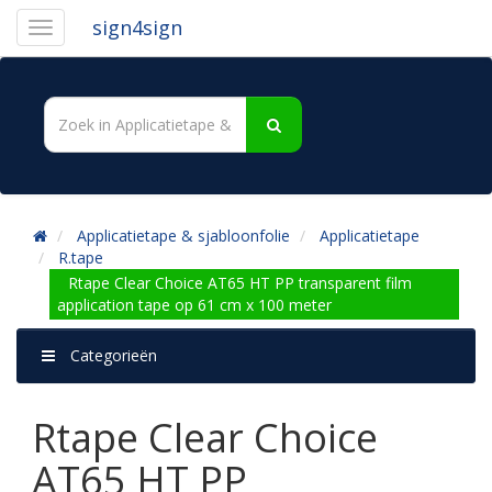
sign4sign
Applicatietape & sjabloonfolie
Applicatietape
R.tape
Rtape Clear Choice AT65 HT PP transparent film
application tape op 61 cm x 100 meter
Categorieën
Rtape Clear Choice
AT65 HT PP