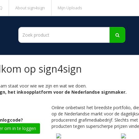
Q
About sign4sign
Mijn Uploads
kom op sign4sign
am staat voor wie we zijn en wat we doen.
ign, het inkoopplatform voor de Nederlandse signmaker.
Online onbetwist het breedste portfolio, d
op de Nederlandse markt voor de dagelijkse
inlogcode?
producerend grafimediabedrijf. Slechts met
producten tegen superscherpe prijzen vinde
ier om in te loggen