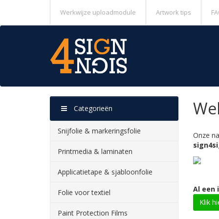
Werkwijze uploadmodule
Artwork tips
FA
Wel
Categorieën
Snijfolie & markeringsfolie
Onze na
sign4s
Printmedia & laminaten
Applicatietape & sjabloonfolie
Al een 
Folie voor textiel
Klik h
Paint Protection Films