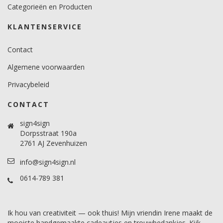
Categorieën en Producten
KLANTENSERVICE
Contact
Algemene voorwaarden
Privacybeleid
CONTACT
sign4sign
Dorpsstraat 190a
2761 AJ Zevenhuizen
info@sign4sign.nl
0614-789 381
Ik hou van creativiteit — ook thuis! Mijn vriendin Irene maakt de
mooiste handgemaakte cadeautjes en trouwbedankjes. Kijk