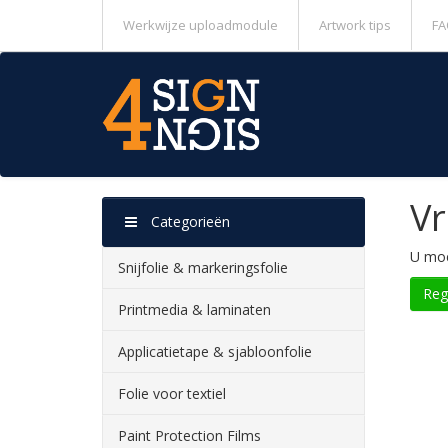
Werkwijze uploadmodule
Artwork tips
FA
Vr
Categorieën
U moe
Snijfolie & markeringsfolie
Printmedia & laminaten
Applicatietape & sjabloonfolie
Folie voor textiel
Paint Protection Films