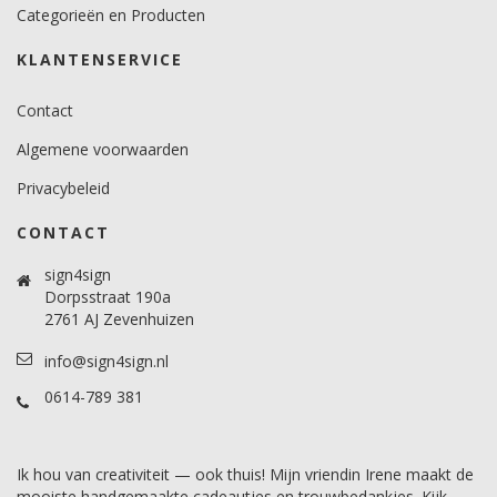
Categorieën en Producten
KLANTENSERVICE
Contact
Algemene voorwaarden
Privacybeleid
CONTACT
sign4sign
Dorpsstraat 190a
2761 AJ Zevenhuizen
info@sign4sign.nl
0614-789 381
Ik hou van creativiteit — ook thuis! Mijn vriendin Irene maakt de
mooiste handgemaakte cadeautjes en trouwbedankjes. Kijk