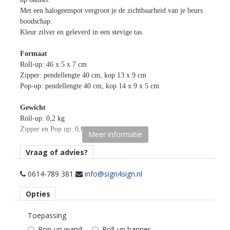
Met een halogeenspot vergroot je de zichtbaarheid van je beurs
boodschap.
Kleur zilver en geleverd in een stevige tas.
Formaat
Roll-up: 46 x 5 x 7 cm
Zipper: pendellengte 40 cm, kop 13 x 9 cm
Pop-up: pendellengte 40 cm, kop 14 x 9 x 5 cm
Gewicht
Roll-up: 0,2 kg
Zipper en Pop up: 0,8 kg
Meer informatie
Vermogen
Vraag of advies?
Roll up: 50W (GU10) lamp
Zipper en Pop-up: 150W
0614-789 381
info@sign4sign.nl
Opties
Kleur
Zilver
Toepassing
Lengte kabel
Pop-up wand
Roll-up banner