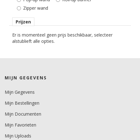
Roll-up: 2,7 m
Zipper wand
Zipper: 3,5 m
Pop-up: 2,5 m
Prijzen
Extra
Er is momenteel geen prijs beschikbaar, selecteer
Als je een halogeenspot bevestigt op de roll-up budget banner,
alstublieft alle opties.
gaat het systeem iets naar voren hangen.
MIJN GEGEVENS
Mijn Gegevens
Mijn Bestellingen
Mijn Documenten
Mijn Favorieten
Mijn Uploads