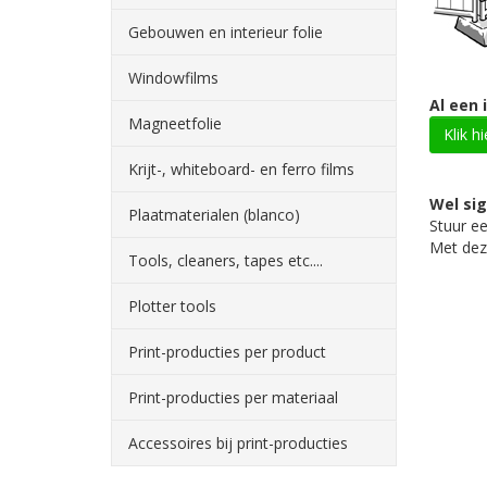
Gebouwen en interieur folie
Windowfilms
Al een 
Magneetfolie
Klik h
Krijt-, whiteboard- en ferro films
Wel si
Plaatmaterialen (blanco)
Stuur e
Met deze
Tools, cleaners, tapes etc....
Plotter tools
Print-producties per product
Print-producties per materiaal
Accessoires bij print-producties