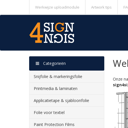
Werkwijze uploadmodule
Artwork tips
FA
Wel
Categorieën
Snijfolie & markeringsfolie
Onze na
sign4s
Printmedia & laminaten
Applicatietape & sjabloonfolie
Folie voor textiel
Paint Protection Films