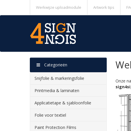
Werkwijze uploadmodule
Artwork tips
FA
Wel
Categorieën
Snijfolie & markeringsfolie
Onze na
sign4s
Printmedia & laminaten
Applicatietape & sjabloonfolie
Folie voor textiel
Paint Protection Films