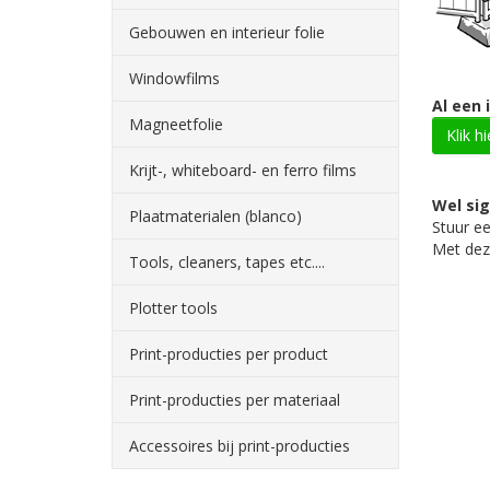
Gebouwen en interieur folie
Windowfilms
Al een 
Magneetfolie
Klik h
Krijt-, whiteboard- en ferro films
Wel si
Plaatmaterialen (blanco)
Stuur e
Met deze
Tools, cleaners, tapes etc....
Plotter tools
Print-producties per product
Print-producties per materiaal
Accessoires bij print-producties