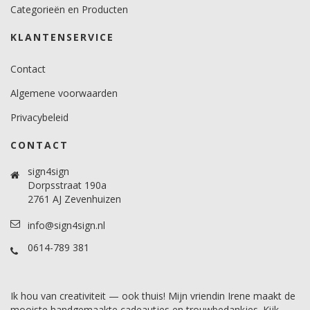
Categorieën en Producten
KLANTENSERVICE
Contact
Algemene voorwaarden
Privacybeleid
CONTACT
sign4sign
Dorpsstraat 190a
2761 AJ Zevenhuizen
info@sign4sign.nl
0614-789 381
Ik hou van creativiteit — ook thuis! Mijn vriendin Irene maakt de
mooiste handgemaakte cadeautjes en trouwbedankjes. Kijk